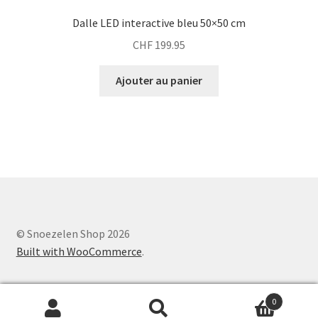
Dalle LED interactive bleu 50×50 cm
CHF
199.95
Ajouter au panier
© Snoezelen Shop 2026
Built with WooCommerce
.
0
Recherche
Recherche