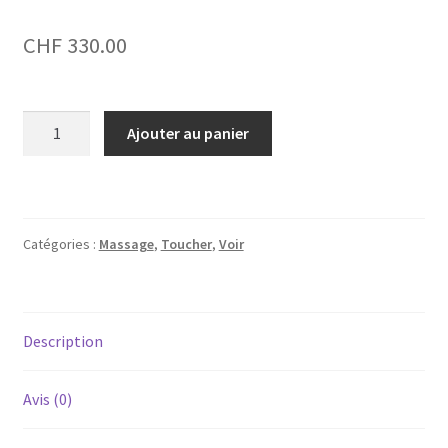
CHF
330.00
quantité
Ajouter au panier
de
L'octopus
câlin
et
Catégories :
Massage
,
Toucher
,
Voir
calmant
Description
Avis (0)