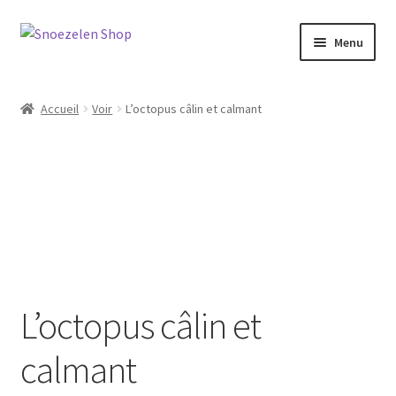
Aller
Aller
Menu
à
au
la
contenu
Home
navigation
Accueil
Voir
L’octopus câlin et calmant
Ouvrir
Shop
le
menu
Ouvrir
Français
enfant
le
menu
enfant
L’octopus câlin et
calmant