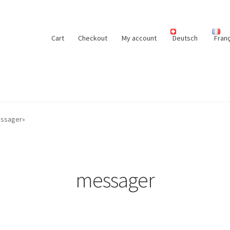
Cart
Checkout
My account
Deutsch
Franç
essager»
messager