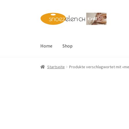
Skip
Skip
to
to
navigation
content
Home
Shop
Startseite
Produkte verschlagwortet mit «m