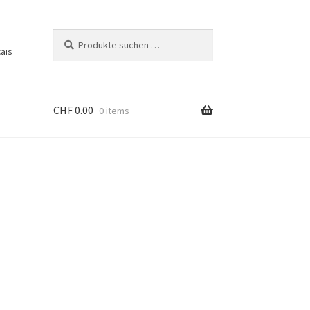
Suche
Suchen
ais
nach:
CHF
0.00
0 items