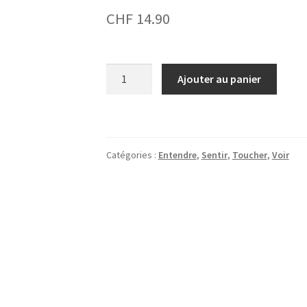
CHF
14.90
quantité
Ajouter au panier
de
Happy
Senso
-
Catégories :
Entendre
,
Sentir
,
Toucher
,
Voir
Parfum
Menthe
Fraîche