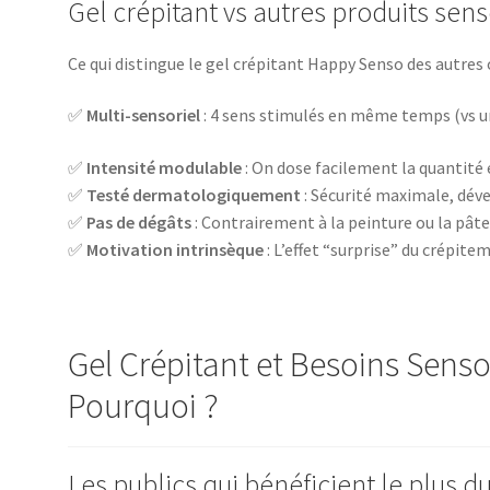
Gel crépitant vs autres produits senso
Ce qui distingue le gel crépitant Happy Senso des autres o
✅
Multi-sensoriel
: 4 sens stimulés en même temps (vs un
✅
Intensité modulable
: On dose facilement la quantité 
✅
Testé dermatologiquement
: Sécurité maximale, dév
✅
Pas de dégâts
: Contrairement à la peinture ou la pâte
✅
Motivation intrinsèque
: L’effet “surprise” du crépite
Gel Crépitant et Besoins Sensor
Pourquoi ?
Les publics qui bénéficient le plus d