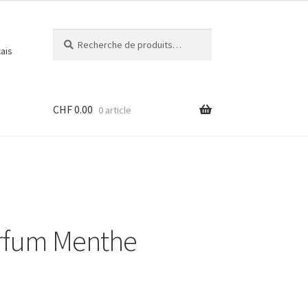
Recherche
Recherche
ais
pour :
CHF
0.00
0 article
rfum Menthe