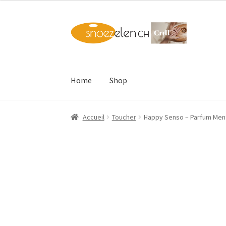
Aller
Aller
à
au
la
contenu
navigation
Home
Shop
Accueil
Toucher
Happy Senso – Parfum Men