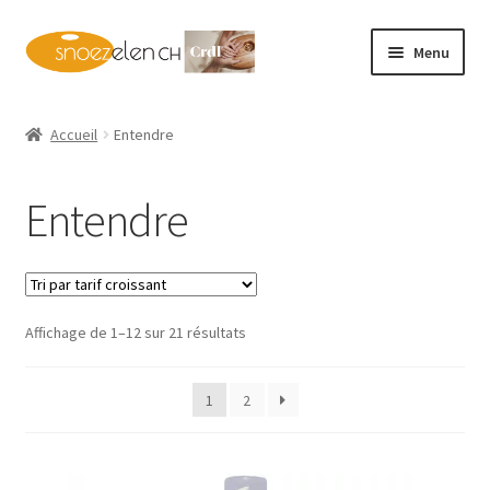
Aller
Aller
Menu
à
au
la
contenu
Home
navigation
Accueil
Entendre
Ouvrir
Shop
le
Entendre
menu
Ouvrir
Français
enfant
le
menu
enfant
Trié
Affichage de 1–12 sur 21 résultats
par
prix
1
2
croissant