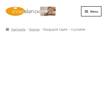
Skip
Skip
Menu
to
to
navigation
content
Home
Startseite
Hoeren
Klangspiel Zaphir – Crystalide
Shop
Deutsch