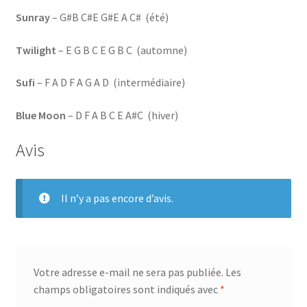
Sunray
– G#B C#E G#E A C# (été)
Twilight
– E G B C E G B C (automne)
Sufi
– F A D F A G A D (intermédiaire)
Blue Moon
– D F A B C E A#C (hiver)
Avis
Il n’y a pas encore d’avis.
Votre adresse e-mail ne sera pas publiée.
Les
champs obligatoires sont indiqués avec
*