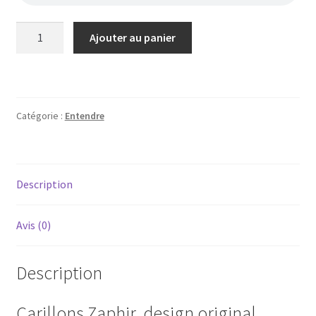
quantité
Ajouter au panier
de
Carillon
Zaphir
-
Catégorie :
Entendre
Crystalide
Description
Avis (0)
Description
Carillons Zaphir, design original