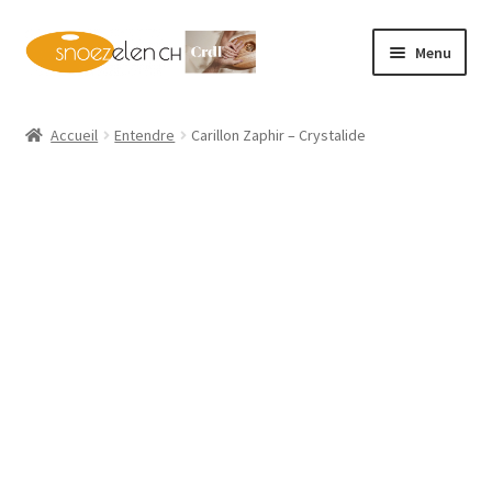
Aller
Aller
Menu
à
au
la
contenu
Home
navigation
Accueil
Entendre
Carillon Zaphir – Crystalide
Shop
Français